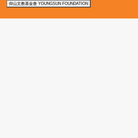
仰山文教基金會 YOUNGSUN FOUNDATION
我們使用 cookies 來提升您的瀏覽體驗並分析網站流量。
您的選
全部拒絕
接受所有 Cookie