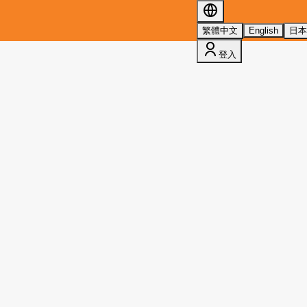
s 的詳情，請參閱我們的
隱私權政策
。
繁體中文
English
日
登入