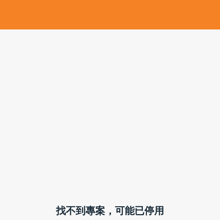
擇將套用於所有 oen.tw 網站。
欲了解更多有關我們使用 cookie
找不到專案，可能已停用